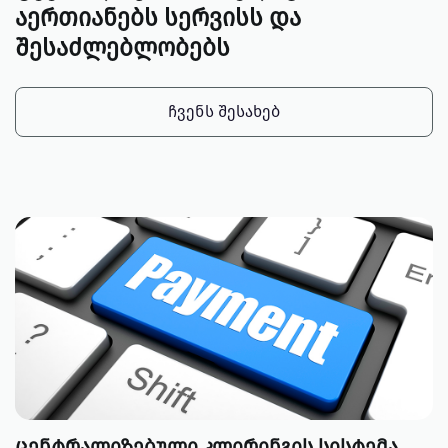
აერთიანებს სერვისს და
შესაძლებლობებს
ᲩᲕᲔᲜᲡ ᲨᲔᲡᲐᲮᲔᲑ
ცენტრალიზებული კლირინგის სისტემა