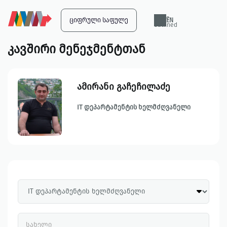
globe-
ᲪᲘᲤᲠᲣᲚᲘ ᲡᲐᲤᲣᲚᲔ
EN
outlined
კავშირი მენეჯმენტთან
ამირანი გაჩეჩილაძე
IT დეპარტამენტის ხელმძღვანელი