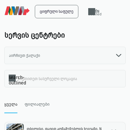
globe-
ᲪᲘᲤᲠᲣᲚᲘ ᲡᲐᲤᲣᲚᲔ
EN
outlined
სერვის ცენტრები
აირჩიეთ ქალაქი
search-
outlined
ყველა
ფილიალები
თბილისი, დავით აღმაშენებლის ხეივანი, N